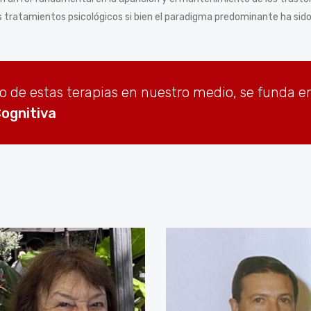
s tratamientos psicológicos si bien el paradigma predominante ha sido 
o de estas terapias en nuestro medio, se funda en
Cognitiva