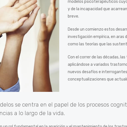
modelos psicoterapéuticos cuyo 
y de la incapacidad que acarrean
breve.
Desde un comienzo estos desarr
investigación empírica, en aras d
como las teorías que las susten
Con el correr de las décadas, las
aplicándose a variados trastorn
nuevos desafíos e interrogantes 
conceptualizaciones que actual
elos se centra en el papel de los procesos cognit
ncias a lo largo de la vida.
n un rol fundamental en la aparición y el mantenimiento de los trast